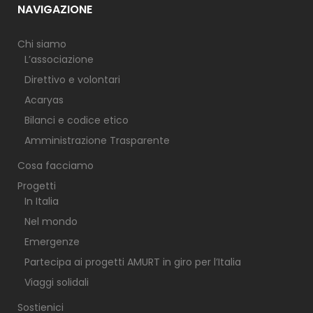
NAVIGAZIONE
m
m
m
m
Chi siamo
L’associazione
Direttivo e volontari
Acaryas
Bilanci e codice etico
Amministrazione Trasparente
Cosa facciamo
Progetti
In Italia
Nel mondo
Emergenze
Partecipa ai progetti AMURT in giro per l’Italia
Viaggi solidali
Sostienici