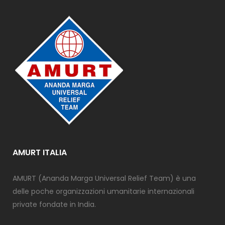
it
it
it
it
 do
 do
 do
 do
 et
 et
 et
 et
a.
a.
a.
a.
ud
ud
ud
ud
o
o
o
o
p
p
p
p
te
te
te
te
AMURT ITALIA
AMURT (Ananda Marga Universal Relief Team) è una
.
.
.
.
delle poche organizzazioni umanitarie internazionali
private fondate in India.
t
t
t
t
n
n
n
n