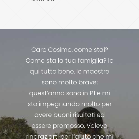
L’adozione a distanza è in
Caro Cosimo, come stai?
Come sta la tua famiglia? Io
grado di cambiare due vite:
qui tutto bene, le maestre
quella di un bambino e
quella del genitore. Si prova
sono molto brave;
quest’anno sono in P1 e mi
un’immensa gioia veder
sto impegnando molto per
crescere “anche solo
attraverso foto e lettere” il
avere buoni risultati ed
bambino/a. Questa forma di
essere promosso. Volevo
ringraziarti per l’aiuto che mi
sostegno è un profondo