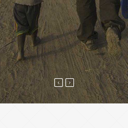
CAMBIAMENTO spezzando il
ciclo della povertà
garantendo un futuro alle
generazioni che verranno.
TESTIMONIANZA COSIMO DE
CILLIS, GENITORE ADOTTIVO