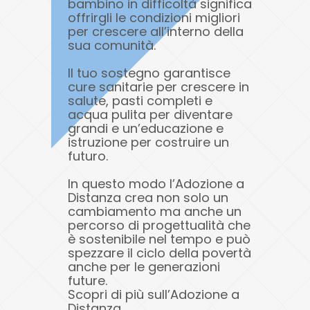
bambino in difficoltà significa
offrirgli le condizioni migliori
per crescere all’interno della
sua comunità.
Il tuo sostegno garantisce
cure sanitarie per crescere in
salute, pasti completi e
acqua pulita per diventare
grandi e un’educazione e
istruzione per costruire un
futuro.
In questo modo l’Adozione a
Distanza crea non solo un
cambiamento ma anche un
percorso di progettualità che
è sostenibile nel tempo e può
spezzare il ciclo della povertà
anche per le generazioni
future.
Scopri di più sull’Adozione a
Distanza.