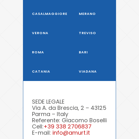
CASALMAGGIORE
MERANO
VERONA
TREVISO
ROMA
BARI
CATANIA
VIADANA
SEDE LEGALE
Via A. da Brescia, 2 – 43125
Parma – Italy
Referente: Giacomo Boselli
Cell:
+39 338 2706837
E-mail:
info@amurt.it