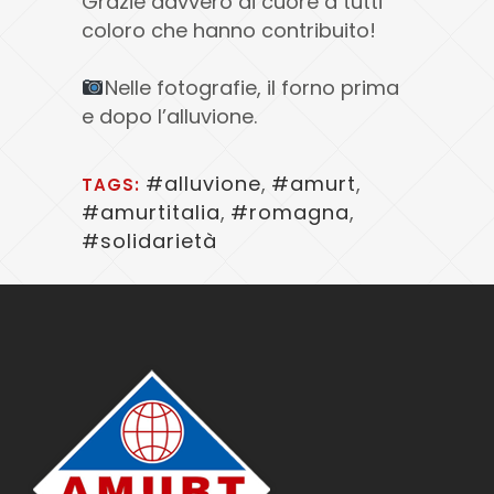
Grazie davvero di cuore a tutti
coloro che hanno contribuito!
Nelle fotografie, il forno prima
e dopo l’alluvione.
#alluvione
,
#amurt
,
TAGS:
#amurtitalia
,
#romagna
,
#solidarietà