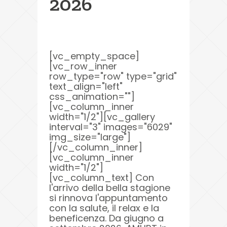
2026
[vc_empty_space]
[vc_row_inner
row_type="row" type="grid"
text_align="left"
css_animation=""]
[vc_column_inner
width="1/2"][vc_gallery
interval="3" images="6029"
img_size="large"]
[/vc_column_inner]
[vc_column_inner
width="1/2"]
[vc_column_text] Con
l'arrivo della bella stagione
si rinnova l'appuntamento
con la salute, il relax e la
beneficenza. Da giugno a