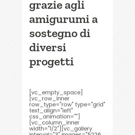
grazie agli
amigurumi a
sostegno di
diversi
progetti
[vc_empty_space]
[vc_row_inner
row_type="row" type="grid"
text_align="left"
css_animation=""]
[vc_column_inner
width="1/2"][vc_gallery
interval="3" images="5226,