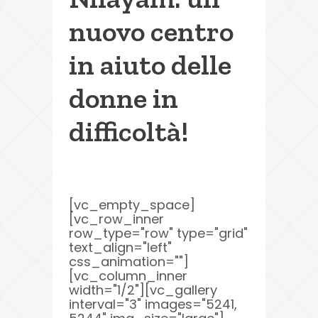
nuovo centro
in aiuto delle
donne in
difficoltà!
[vc_empty_space]
[vc_row_inner
row_type="row" type="grid"
text_align="left"
css_animation=""]
[vc_column_inner
width="1/2"][vc_gallery
interval="3" images="5241,