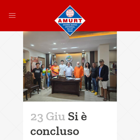
23 Giu
Si è
concluso