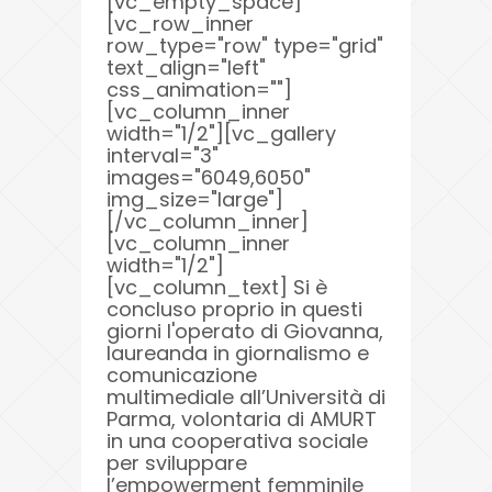
[vc_empty_space]
[vc_row_inner
row_type="row" type="grid"
text_align="left"
css_animation=""]
[vc_column_inner
width="1/2"][vc_gallery
interval="3"
images="6049,6050"
img_size="large"]
[/vc_column_inner]
[vc_column_inner
width="1/2"]
[vc_column_text] Si è
concluso proprio in questi
giorni l'operato di Giovanna,
laureanda in giornalismo e
comunicazione
multimediale all’Università di
Parma, volontaria di AMURT
in una cooperativa sociale
per sviluppare
l’empowerment femminile