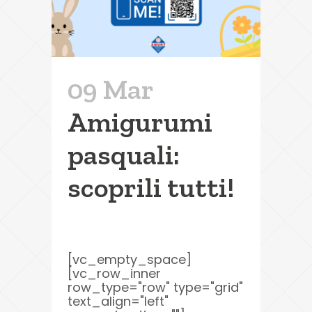
09 Mar
Amigurumi
pasquali:
scoprili tutti!
[vc_empty_space]
[vc_row_inner
row_type="row" type="grid"
text_align="left"