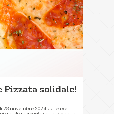
 Pizzata solidale!
edì 28 novembre 2024 dalle ore
 pizza! Pizza vegetariana, vegana,