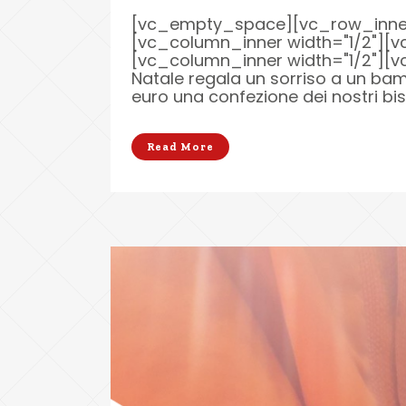
[vc_empty_space][vc_row_inner r
[vc_column_inner width="1/2"][v
[vc_column_inner width="1/2"][vc
Natale regala un sorriso a un ba
euro una confezione dei nostri biscot
Read More