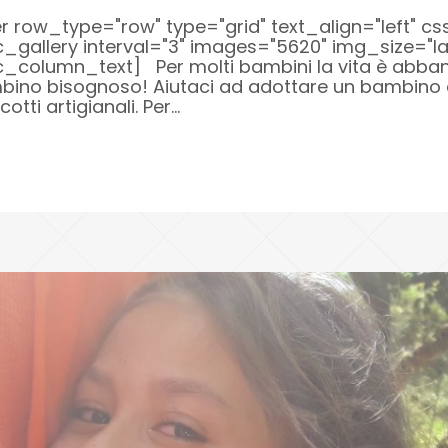
ow_type="row" type="grid" text_align="left" cs
c_gallery interval="3" images="5620" img_size="
_column_text] Per molti bambini la vita è abban
mbino bisognoso! Aiutaci ad adottare un bambino 
ti artigianali. Per...