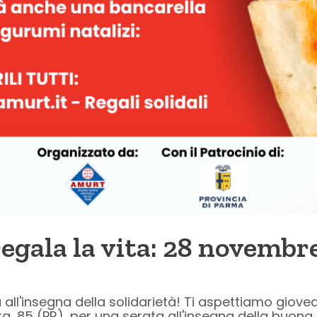
egala la vita: 28 novembre
a all'insegna della solidarietà! Ti aspettiamo giov
ra, 85 (PR), per una serata all'insegna della buona