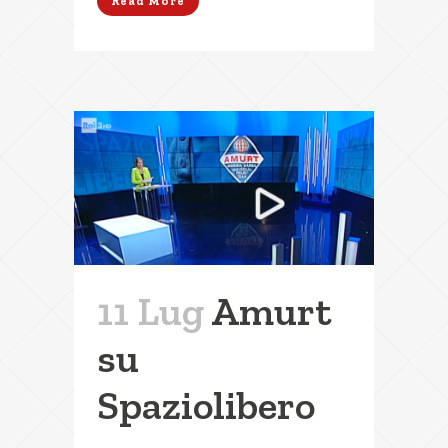
Read More
11 Lug
Amurt
su
Spaziolibero