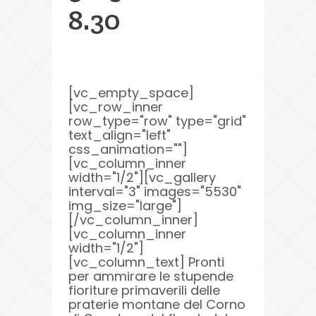
8.30
[vc_empty_space]
[vc_row_inner
row_type="row" type="grid"
text_align="left"
css_animation=""]
[vc_column_inner
width="1/2"][vc_gallery
interval="3" images="5530"
img_size="large"]
[/vc_column_inner]
[vc_column_inner
width="1/2"]
[vc_column_text] Pronti
per ammirare le stupende
fioriture primaverili delle
praterie montane del Corno