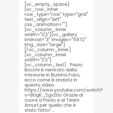
[vc_empty_space]
[vc_row_inner
row_type="row" type="grid"
text_align="left"
css_animation=""]
[vc_column_inner
width="1/2"][vc_gallery
interval="3" images="5472"
img_size="large"]
[/vc_column_inner]
[vc_column_inner
width="1/2"]
[vc_column_text] Paolo
Bocchi è rientrato dalla
missione in Burkina Faso,
ecco come è andata in
questo video:
https://www.youtube.com/watch?
v=BUgK_2gvZ0o Grazie di
cuore a Paolo e al Team
Amurt per quello che è
stato fatto! ...