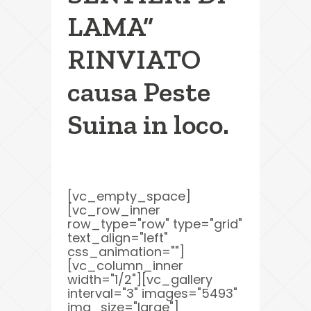
LAMA”
RINVIATO
causa Peste
Suina in loco.
[vc_empty_space]
[vc_row_inner
row_type="row" type="grid"
text_align="left"
css_animation=""]
[vc_column_inner
width="1/2"][vc_gallery
interval="3" images="5493"
img_size="large"]