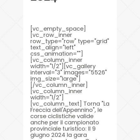
[vc_empty_space]
[vc_row_inner
row_type="row" type="grid"
text_align="left"
css_animation=""]
[vc_column_inner
width="1/2"][vc_gallery
interval="3" images="5526"
img_size="large"]
[/vc_column_inner]
[vc_column_inner
width="1/2"]
[vc_column_text] Torna "La
Freccia dell'Appennino", le
corse ciclistiche valide
anche per il campionato
provinciale turistico: Il 9
giugno 2024 la gara