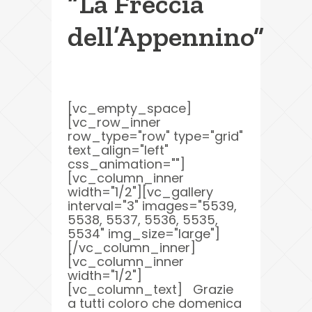
“La Freccia
dell’Appennino”
[vc_empty_space]
[vc_row_inner
row_type="row" type="grid"
text_align="left"
css_animation=""]
[vc_column_inner
width="1/2"][vc_gallery
interval="3" images="5539,
5538, 5537, 5536, 5535,
5534" img_size="large"]
[/vc_column_inner]
[vc_column_inner
width="1/2"]
[vc_column_text] Grazie
a tutti coloro che domenica