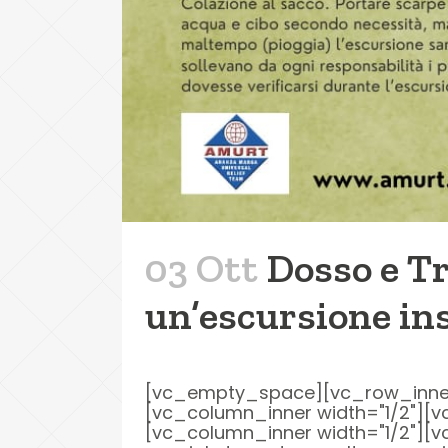
03 Ott
Dosso e Tr
un’escursione in
[vc_empty_space][vc_row_inner r
[vc_column_inner width="1/2"][v
[vc_column_inner width="1/2"][