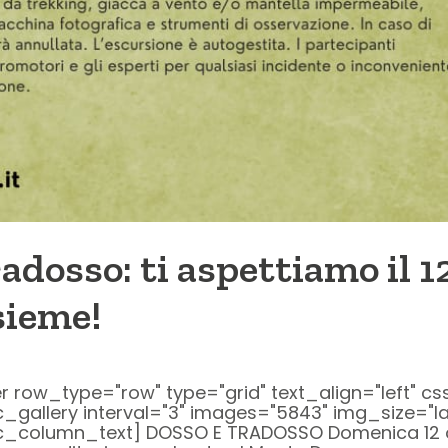
adosso: ti aspettiamo il 1
sieme!
ow_type="row" type="grid" text_align="left" cs
c_gallery interval="3" images="5843" img_size="
vc_column_text] DOSSO E TRADOSSO Domenica 12 o