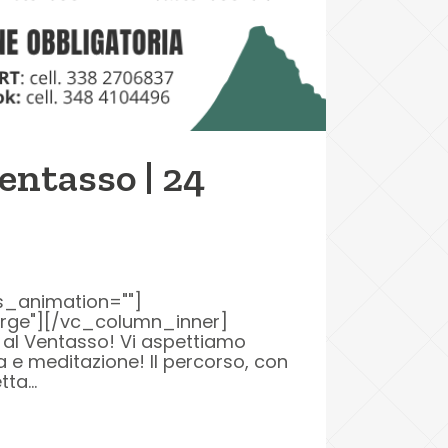
entasso | 24
s_animation=""]
arge"][/vc_column_inner]
al Ventasso! Vi aspettiamo
 e meditazione! Il percorso, con
ta...