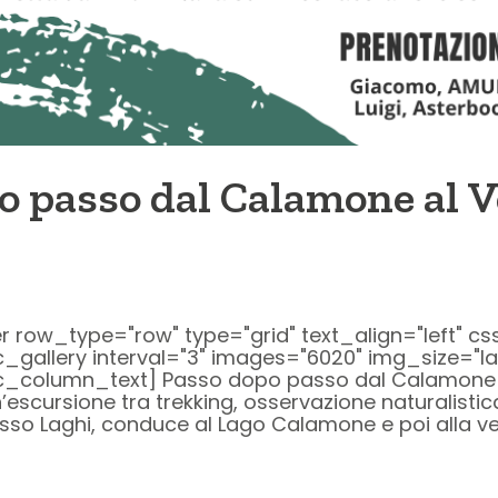
o passo dal Calamone al V
ow_type="row" type="grid" text_align="left" cs
c_gallery interval="3" images="6020" img_size="l
vc_column_text] Passo dopo passo dal Calamone 
cursione tra trekking, osservazione naturalistica
so Laghi, conduce al Lago Calamone e poi alla vet