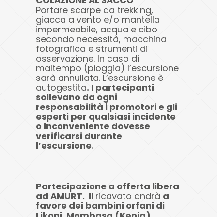
COLAZIONE AL SACCO
Portare scarpe da trekking,
giacca a vento e/o mantella
impermeabile, acqua e cibo
secondo necessità, macchina
fotografica e strumenti di
osservazione. In caso di
maltempo (pioggia) l’escursione
sarà annullata. L’escursione è
autogestita
. I partecipanti
sollevano da ogni
responsabilità i promotori e gli
esperti per qualsiasi incidente
o inconveniente dovesse
verificarsi durante
l’escursione.
Partecipazione a offerta libera
ad AMURT. Il
ricavato andrà
a
favore dei bambini orfani di
Likoni, Mombasa (Kenia).