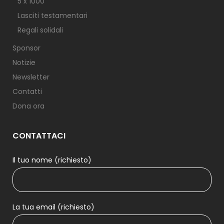
5 x 1000
Lasciti testamentari
Regali solidali
Sponsor
Notizie
Newsletter
Contatti
Dona ora
CONTATTACI
Il tuo nome (richiesto)
La tua email (richiesto)