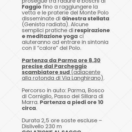
prosegue tra radure e boschi di
Faggio
fino a raggiungere la
vetta e le praterie del Monte Polo
disseminate di
Ginestra stellata
(Genista radiata). Alcune
semplici pratiche di
respirazione
e meditazione yoga
ci
aiuteranno ad entrare in sintonia
con il “calore” del Polo.
Partenza da Parma ore 8.30
precise dal Parcheggio
scambiatore sud
(adiacente
alla rotonda di Via Langhirano)
.
Percorso in auto: Parma, Bosco
di Corniglio, Passo del Sillara di
Marra.
Partenza a piedi ore 10
circa
.
Durata 2,5 ore soste escluse –
Dislivello 230 m