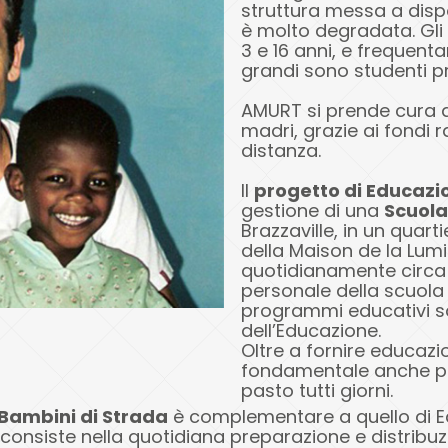
struttura messa a dispo
è molto degradata. Gli
3 e 16 anni, e frequenta
grandi sono studenti pres
AMURT si prende cura di
madri, grazie ai fondi ra
distanza.
Il
progetto di Educazio
gestione di una
Scuola
Brazzaville, in un quart
della Maison de la Lumi
quotidianamente circa 8
personale della scuola 
programmi educativi so
dell’Educazione.
Oltre a fornire educazi
fondamentale anche pe
pasto tutti giorni.
 Bambini di Strada
è complementare a quello di Ed
 consiste nella quotidiana preparazione e distribuz