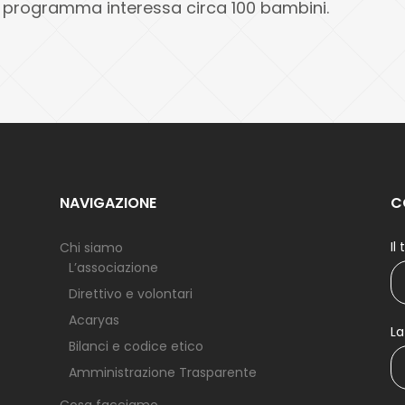
Il programma interessa circa 100 bambini.
NAVIGAZIONE
C
Il
Chi siamo
L’associazione
Direttivo e volontari
Acaryas
La
Bilanci e codice etico
Amministrazione Trasparente