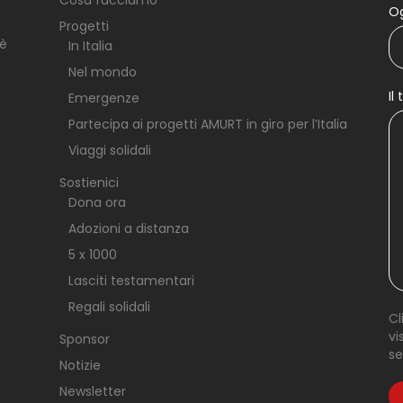
Cosa facciamo
O
Progetti
 è
In Italia
Nel mondo
Il
Emergenze
Partecipa ai progetti AMURT in giro per l’Italia
Viaggi solidali
Sostienici
Dona ora
Adozioni a distanza
5 x 1000
Lasciti testamentari
Regali solidali
Cl
vi
Sponsor
s
Notizie
Newsletter