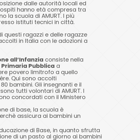
sizione dalle autorità locali ed
 ospiti hanno età compresa tra
no la scuola di AMURT. I più
so istituti tecnici in città.
 questi ragazzi e delle ragazze
ccolti in Italia con le adozioni a
ne all’Infanzia
consiste nella
 Primaria Pubblica
a
iere povero limitrofo a quello
ère. Qui sono accolti
0 bambini. Gli insegnanti e il
sono tutti volontari di AMURT. I
no concordati con il Ministero
one di base, la scuola è
rchè assicura ai bambini un
ucazione di Base, in quanto sfrutta
ione di un pasto al giorno ai bambini